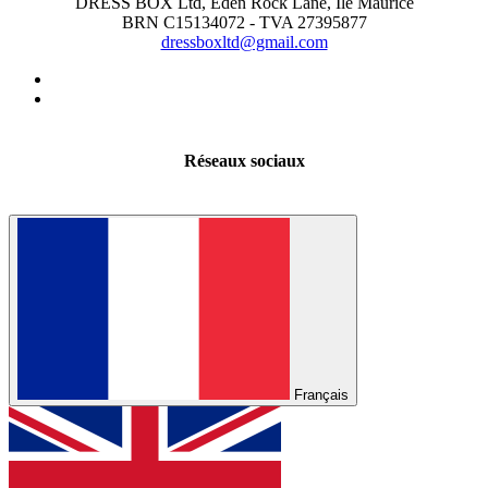
DRESS BOX Ltd, Eden Rock Lane, Île Maurice
BRN C15134072 - TVA 27395877
dressboxltd@gmail.com
Réseaux sociaux
Français