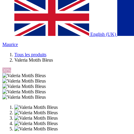
English (UK)
Maurice
Tous les produits
Valeria Motifs Bleus
30%