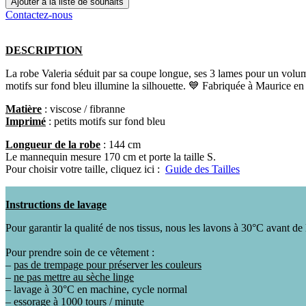
Ajouter à la liste de souhaits
Contactez-nous
DESCRIPTION
La robe Valeria séduit par sa coupe longue, ses 3 lames pour un volume
motifs sur fond bleu illumine la silhouette. 💙 Fabriquée à Maurice en p
Matière
: viscose / fibranne
Imprimé
: petits motifs sur fond bleu
Longueur de la robe
: 144 cm
Le mannequin mesure 170 cm et porte la taille S.
Pour choisir votre taille, cliquez ici :
Guide des Tailles
Instructions de lavage
Pour garantir la qualité de nos tissus, nous les lavons à 30°C avant de 
Pour prendre soin de ce vêtement :
–
pas de trempage pour préserver les couleurs
–
ne pas mettre au sèche linge
– lavage à 30°C en machine, cycle normal
– essorage à 1000 tours / minute