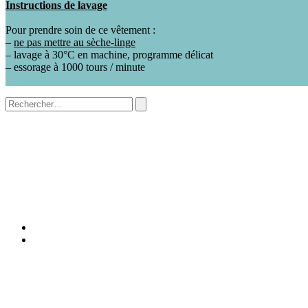
Instructions de lavage
Pour prendre soin de ce vêtement :
–
ne pas mettre au sèche-linge
– lavage à 30°C en machine, programme délicat
– essorage à 1000 tours / minute