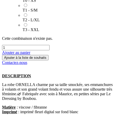
T0 - XS
T1 - S/M
T2 - L/XL
T3 - XXL
Cette combinaison n'existe pas.
Ajouter au panier
Ajouter à la liste de souhaits
Contactez-nous
DESCRIPTION
La robe ORNELLA charme par sa taille smockée, ses emmanchures
à volants et son grand volant fendu et vous assure une silhouette très
féminine.🌿 Fabriquée avec soin à Maurice, en petites séries par Le
Dressing by Boubou.
Matière
: viscose / fibranne
Imprimé
: imprimé fleuri digital sur fond blanc