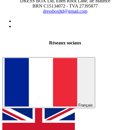
DRESS BOX Ltd, Eden Rock Lane, Île Maurice
BRN C15134072 - TVA 27395877
dressboxltd@gmail.com
Réseaux sociaux
Français