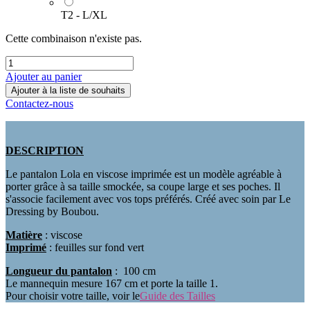
T2 - L/XL
Cette combinaison n'existe pas.
Ajouter au panier
Ajouter à la liste de souhaits
Contactez-nous
DESCRIPTION
Le pantalon Lola en viscose imprimée est un modèle agréable à
porter grâce à sa taille smockée, sa coupe large et ses poches. Il
s'associe facilement avec vos tops préférés. Créé avec soin par Le
Dressing by Boubou.
Matière
: viscose
Imprimé
: feuilles sur fond vert
Longueur du pantalon
: 100 cm
Le mannequin mesure 167 cm et porte la taille 1.
Pour choisir votre taille, voir le
Guide des Tailles