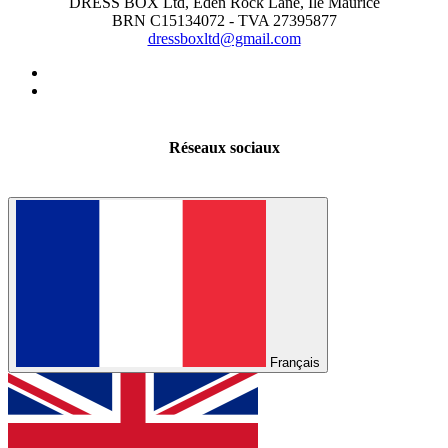
DRESS BOX Ltd, Eden Rock Lane, Île Maurice
BRN C15134072 - TVA 27395877
dressboxltd@gmail.com
Réseaux sociaux
Français